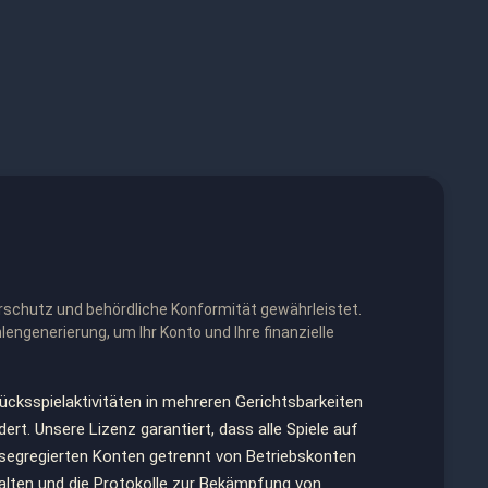
lerschutz und behördliche Konformität gewährleistet.
engenerierung, um Ihr Konto und Ihre finanzielle
ücksspielaktivitäten in mehreren Gerichtsbarkeiten
rt. Unsere Lizenz garantiert, dass alle Spiele auf
 segregierten Konten getrennt von Betriebskonten
halten und die Protokolle zur Bekämpfung von