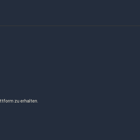
ttform zu erhalten.