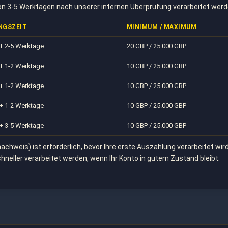
on 3-5 Werktagen nach unserer internen Überprüfung verarbeitet werd
NGSZEIT
MINIMUM / MAXIMUM
 + 2-5 Werktage
20 GBP / 25.000 GBP
 + 1-2 Werktage
10 GBP / 25.000 GBP
 + 1-2 Werktage
10 GBP / 25.000 GBP
 + 1-2 Werktage
10 GBP / 25.000 GBP
 + 3-5 Werktage
10 GBP / 25.000 GBP
chweis) ist erforderlich, bevor Ihre erste Auszahlung verarbeitet wird
neller verarbeitet werden, wenn Ihr Konto in gutem Zustand bleibt.