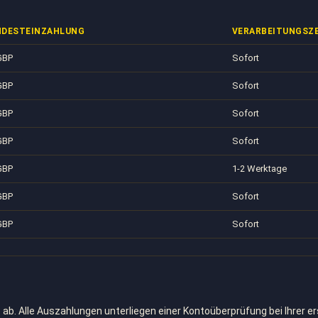
NDESTEINZAHLUNG
VERARBEITUNGSZ
GBP
Sofort
GBP
Sofort
GBP
Sofort
GBP
Sofort
GBP
1-2 Werktage
GBP
Sofort
GBP
Sofort
 ab. Alle Auszahlungen unterliegen einer Kontoüberprüfung bei Ihrer er