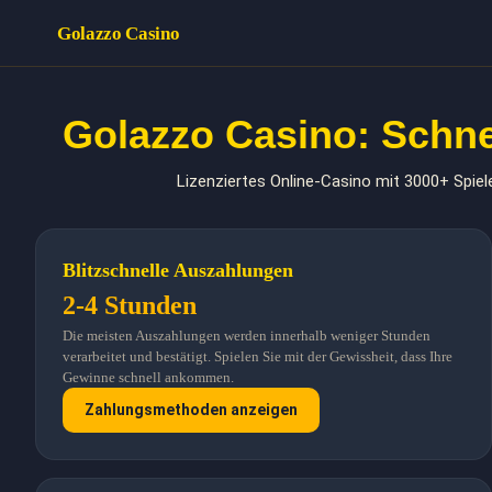
Golazzo Casino
Golazzo Casino: Schne
Lizenziertes Online-Casino mit 3000+ Spie
Blitzschnelle Auszahlungen
2-4 Stunden
Die meisten Auszahlungen werden innerhalb weniger Stunden
verarbeitet und bestätigt. Spielen Sie mit der Gewissheit, dass Ihre
Gewinne schnell ankommen.
Zahlungsmethoden anzeigen