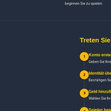
beginnen Sie zu spielen.
Treten Sie
Konto erste
1
Geben Sie Ihre
Identität üb
2
Bestätigen Si
Geld hinzu
3
Wählen Sie Ih
Spielen be