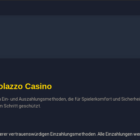
olazzo Casino
n Ein- und Auszahlungsmethoden, die für Spielerkomfort und Sicherhei
m Schritt geschützt.
unserer vertrauenswürdigen Einzahlungsmethoden. Alle Einzahlungen wer