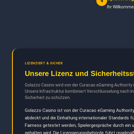
4
Ihr Willkomme
LIZENZIERT & SICHER
Unsere Lizenz und Sicherheits
Golazzo Casino wird von der Curacao eGaming Authority un
Unsere Infrastruktur kombiniert Verschlüsselung nach Indu
Sicherheit zu schützen.
Golazzo Casino ist von der Curacao eGaming Authority u
abdeckt und die Einhaltung internationaler Standards fü
Fairness getestet werden, Spielergespräche durch ein
gehalten wird. Die Licensierungsbehörde führt regelmäß