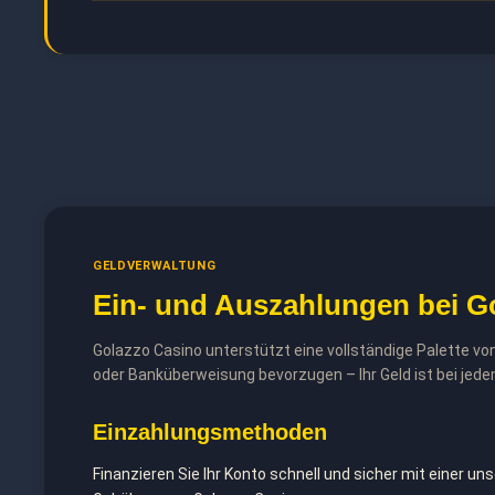
GELDVERWALTUNG
Ein- und Auszahlungen bei G
Golazzo Casino unterstützt eine vollständige Palette vo
oder Banküberweisung bevorzugen – Ihr Geld ist bei jede
Einzahlungsmethoden
Finanzieren Sie Ihr Konto schnell und sicher mit einer 