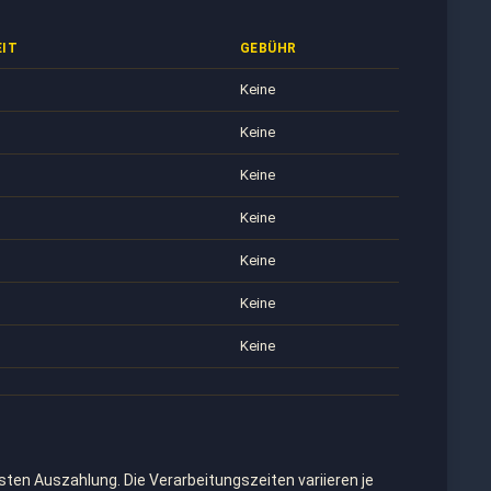
EIT
GEBÜHR
Keine
Keine
Keine
Keine
Keine
Keine
Keine
sten Auszahlung. Die Verarbeitungszeiten variieren je