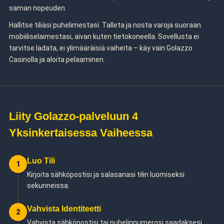
saman nopeuden.
Hallitse tiliäsi puhelimestasi. Talleta ja nosta varoja suoraan
mobiiliselaimestasi, aivan kuten tietokoneella. Sovellusta ei
tarvitse ladata, ei ylimääräisiä vaiheita – käy vain Golazzo
Casinolla ja aloita pelaaminen.
Liity Golazzo-palveluun 4
Yksinkertaisessa Vaiheessa
Luo Tili
1
Kirjoita sähköpostisi ja salasanasi tilin luomiseksi
sekunneissa.
Vahvista Identiteetti
2
Vahvista sähköpostisi tai puhelinnumerosi saadaksesi