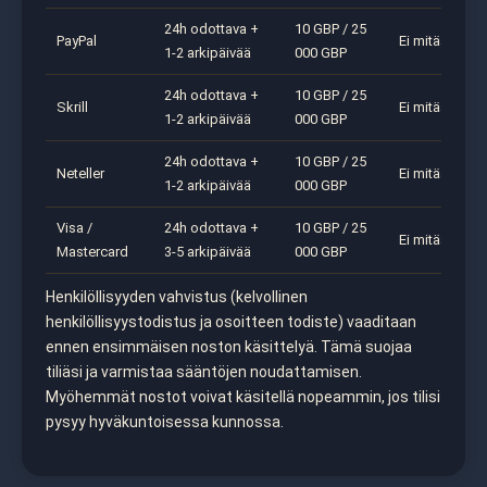
24h odottava +
10 GBP / 25
PayPal
Ei mitään
1-2 arkipäivää
000 GBP
24h odottava +
10 GBP / 25
Skrill
Ei mitään
1-2 arkipäivää
000 GBP
24h odottava +
10 GBP / 25
Neteller
Ei mitään
1-2 arkipäivää
000 GBP
Visa /
24h odottava +
10 GBP / 25
Ei mitään
Mastercard
3-5 arkipäivää
000 GBP
Henkilöllisyyden vahvistus (kelvollinen
henkilöllisyystodistus ja osoitteen todiste) vaaditaan
ennen ensimmäisen noston käsittelyä. Tämä suojaa
tiliäsi ja varmistaa sääntöjen noudattamisen.
Myöhemmät nostot voivat käsitellä nopeammin, jos tilisi
pysyy hyväkuntoisessa kunnossa.