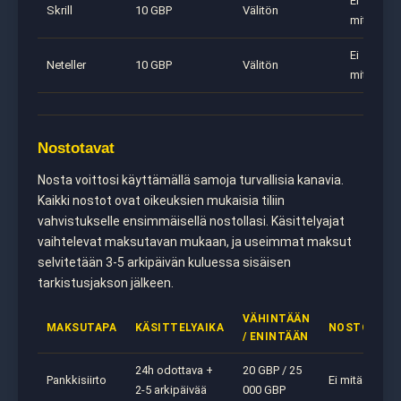
Ei
Skrill
10 GBP
Välitön
mitään
Ei
Neteller
10 GBP
Välitön
mitään
Nostotavat
Nosta voittosi käyttämällä samoja turvallisia kanavia.
Kaikki nostot ovat oikeuksien mukaisia tiliin
vahvistukselle ensimmäisellä nostollasi. Käsittelyajat
vaihtelevat maksutavan mukaan, ja useimmat maksut
selvitetään 3-5 arkipäivän kuluessa sisäisen
tarkistusjakson jälkeen.
VÄHINTÄÄN
MAKSUTAPA
KÄSITTELYAIKA
NOSTOPALK
/ ENINTÄÄN
24h odottava +
20 GBP / 25
Pankkisiirto
Ei mitään
2-5 arkipäivää
000 GBP