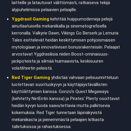
laitteille ja latautuvat välittömästi, ratkaiseva tekijä
älypuhelimissa pelaavien pelaajille.
Yggdrasil Gaming
kehittää huippumoderneja pelejä
ainutlaatuisella mekaniikalla ja sinematografisella
kerronalla. Valkyrie Dawn, Vikings Go Berserk ja Lemuria
Tales esittelevät heidän keskittymisen pohjoismaisen
mytologiaan ja innovatiivisen bonusrakenteisiin. Pelaajat
arvostavat Yggdrasilisia niiden Boost-ominaisuus-
jackpoteista ja silmää huimaavista, keskisuuren
volatiliteetin peleistä.
Red Tiger Gaming
yhdistää vahvaan pelisuunnitteluun
luotettavan suorituskyvyn ja käyttäjäystävällisten
käyttöliittymien kanssa. Gonzo's Quest Megaways
(kehitetty NetEntin kanssa) ja Pirates' Plenty osoittavat
heidän kyvyn luoda saavutettavia mutta palkitsevia
kokemuksia. Red Tiger tunnetaan läpinäkyvistä
mekaniikasta ja pienemmästä pelaajien kitkasta
talletuksissa ja rahastuksessa.