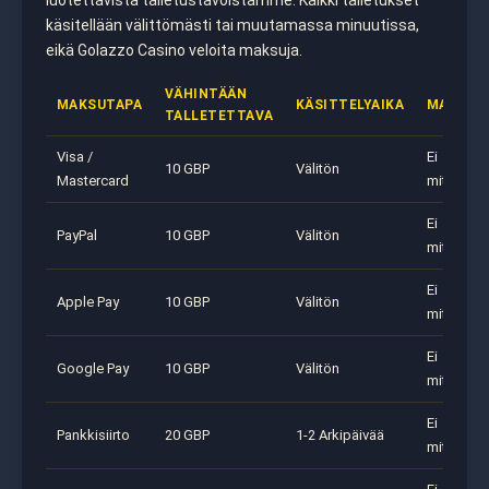
luotettavista talletustavoistamme. Kaikki talletukset
käsitellään välittömästi tai muutamassa minuutissa,
eikä Golazzo Casino veloita maksuja.
VÄHINTÄÄN
MAKSUTAPA
KÄSITTELYAIKA
MAKSU
TALLETETTAVA
Visa /
Ei
10 GBP
Välitön
Mastercard
mitään
Ei
PayPal
10 GBP
Välitön
mitään
Ei
Apple Pay
10 GBP
Välitön
mitään
Ei
Google Pay
10 GBP
Välitön
mitään
Ei
Pankkisiirto
20 GBP
1-2 Arkipäivää
mitään