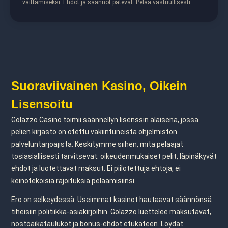
väittämiseksi. Ehdot ja säännöt pätevät. Pelaa vastuullisesti.
Suoraviivainen Kasino, Oikein
Lisensoitu
Golazzo Casino toimii säännellyn lisenssin alaisena, jossa
pelien kirjasto on otettu vakiintuneista ohjelmiston
palveluntarjoajista. Keskitymme siihen, mitä pelaajat
tosiasiallisesti tarvitsevat: oikeudenmukaiset pelit, läpinäkyvät
ehdot ja luotettavat maksut. Ei piilotettuja ehtoja, ei
keinotekoisia rajoituksia pelaamisiinsi.
Ero on selkeydessä. Useimmat kasinot hautaavat säännönsä
tiheisiin politiikka-asiakirjoihin. Golazzo luettelee maksutavat,
nostoaikataulukot ja bonus-ehdot etukäteen. Löydät