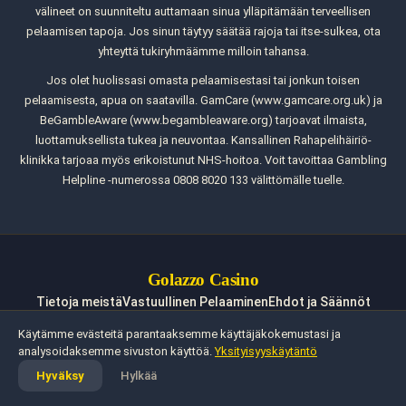
välineet on suunniteltu auttamaan sinua ylläpitämään terveellisen
pelaamisen tapoja. Jos sinun täytyy säätää rajoja tai itse-sulkea, ota
yhteyttä tukiryhmäämme milloin tahansa.
Jos olet huolissasi omasta pelaamisestasi tai jonkun toisen
pelaamisesta, apua on saatavilla. GamCare (www.gamcare.org.uk) ja
BeGambleAware (www.begambleaware.org) tarjoavat ilmaista,
luottamuksellista tukea ja neuvontaa. Kansallinen Rahapelihäiriö-
klinikka tarjoaa myös erikoistunut NHS-hoitoa. Voit tavoittaa Gambling
Helpline -numerossa 0808 8020 133 välittömälle tuelle.
Golazzo Casino
Tietoja meistä
Vastuullinen Pelaaminen
Ehdot ja Säännöt
Yksityisyyskäytäntö
Käytämme evästeitä parantaaksemme käyttäjäkokemustasi ja
Golazzo Casino -palvelua ylläpitää Golazzo Limited, jonka toimintaa ohjaa Maltan
analysoidaksemme sivuston käyttöä.
Yksityisyyskäytäntö
rahapeliviranomainen lisenssillä MGA/B2C/374/2019. Sinun on oltava vähintään 18-
vuotias käyttääksesi sivustoa. Pelaa vastuullisesti ja hae tukea, jos sinulla on
Hyväksy
Hylkää
rahapelaamisen kanssa liittyvät ongelmat. Kaikki promootio-tarjoukset ja bonuskoodit
ovat sääntöjen alaisia.