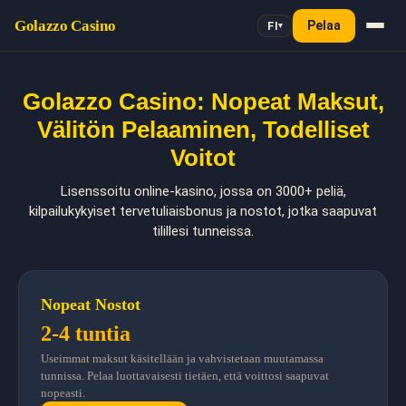
Golazzo Casino
Pelaa
FI
▾
Golazzo Casino: Nopeat Maksut,
Välitön Pelaaminen, Todelliset
Voitot
Lisenssoitu online-kasino, jossa on 3000+ peliä,
kilpailukykyiset tervetuliaisbonus ja nostot, jotka saapuvat
tilillesi tunneissa.
Nopeat Nostot
2-4 tuntia
Useimmat maksut käsitellään ja vahvistetaan muutamassa
tunnissa. Pelaa luottavaisesti tietäen, että voittosi saapuvat
nopeasti.