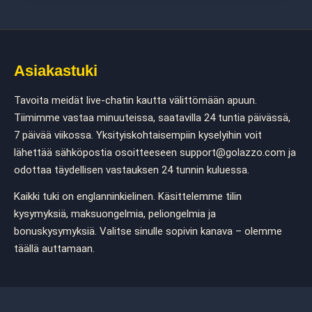
Asiakastuki
Tavoita meidät live-chatin kautta välittömään apuun.
Tiimimme vastaa minuuteissa, saatavilla 24 tuntia päivässä,
7 päivää viikossa. Yksityiskohtaisempiin kyselyihin voit
lähettää sähköpostia osoitteeseen
support@golazzo.com
ja
odottaa täydellisen vastauksen 24 tunnin kuluessa.
Kaikki tuki on englanninkielinen. Käsittelemme tilin
kysymyksiä, maksuongelmia, peliongelmia ja
bonuskysymyksiä. Valitse sinulle sopivin kanava – olemme
täällä auttamaan.