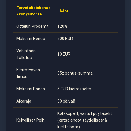
Tervetuliaisbonus
Ehdot
Yksityiskohta
Ottelun Prosentti
120%
Maksimi Bonus
500 EUR
Vähintään
10 EUR
Talletus
Kierrätysvaa​
35x bonus-summa
timus
Maksimi Panos
5 EUR kierrokselta
Aikaraja
30 päivää
Kolikkopelit, valitut pöytäpelit
Kelvolliset Pelit
(katso ehdot täydellisestä
luettelosta)