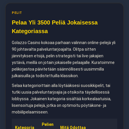
PELIT
Pelaa Yli 3500 Peliä Jokaisessa
Kategoriassa
Golazzo Casino kokoaa parhaan valinnan online-pelejä yli
90 johtavalta palveluntarjoajalta. Olitpa sitten
jännityksen etsijä, pelin strategisti tai live-jakajien
ystävä, meillä on jotain jokaiselle pelaajalle. Kuratoimme
pelikirjastoa päivitetään säännöllisesti uusimmilla
julkaisuilla ja todistettuilla klassikon.
Selaa kategorioittain alla löytääksesi suosikkipelit, tai
tutki uusia palveluntarjoajia ja otsikoita täydellisessä
lobbyssa. Jokainen kategoria sisältää korkealaatuisia,
lisensoituja pelejä, jotka on optimoitu pöytäkone- ja
mobiilipelaamiseen.
Pelien
Kategoria
Mitä Odottaa