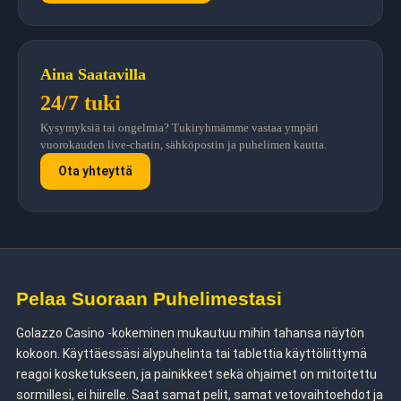
Aina Saatavilla
24/7 tuki
Kysymyksiä tai ongelmia? Tukiryhmämme vastaa ympäri
vuorokauden live-chatin, sähköpostin ja puhelimen kautta.
Ota yhteyttä
Pelaa Suoraan Puhelimestasi
Golazzo Casino -kokeminen mukautuu mihin tahansa näytön
kokoon. Käyttäessäsi älypuhelinta tai tablettia käyttöliittymä
reagoi kosketukseen, ja painikkeet sekä ohjaimet on mitoitettu
sormillesi, ei hiirelle. Saat samat pelit, samat vetovaihtoehdot ja