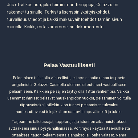
Jos etsit kasinoa, joka toimii ilman temppuja, Golazzo on
rakennettu sinulle. Tarkista lisenssin yksityiskohdat,
turvallisuustiedot ja kaikki maksuvaihtoehdot tämän sivun
muualla. Kaikki, mitä väitämme, on dokumentoitu.
Pelaa Vastuullisesti
Pelaamisen tulisi olla viihteellistä, ei tapa ansaita rahaa tai paeta
ongelmista. Golazzo Casinolla olemme sitoutuneet vastuulliseen
pelaamiseen. Kaikkien pelaajien täytyy olla 18 tai vanhempia. Vaikka
useimmat ihmiset pelaavat hauskanpidon vuoksi, pelaaminen voi tulla
riippuvaiseksi joillekin. Jos tunnet pelaamisen tulevaksi
huolestuttavaksi tekijäksi, on saatavilla apuvälineitä ja tukea.
Tarjoamme talletusrajat, tappiorajat ja istunnon aikamuistutukset
auttaaksesi sinua pysyä hallinnassa. Voit myös käyttää itse-sulkeista
ottaaksesi tauon pelaamisesta ajanjaksolla, jonka valitset. Nämä